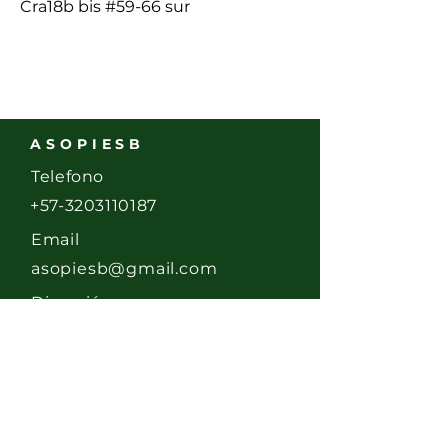
Cra18b bis #59-66 sur
ASOPIESB
Telefono
+57-3203110187
Email
asopiesb@gmail.com
Dirección
Calle 58 Sur # 17- 20
Bogotá D.C.,
Colombia