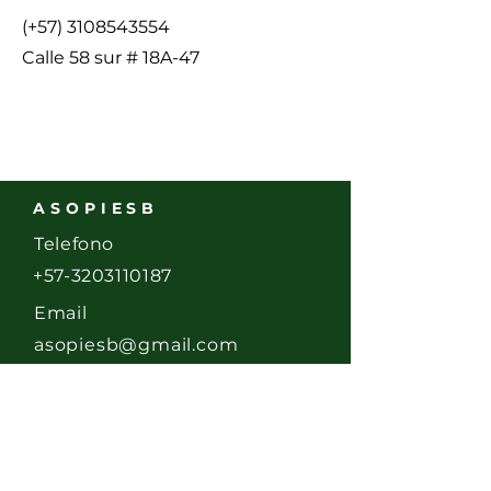
(+57)
3108543554
Calle 58 sur # 18A-47
ASOPIESB
Telefono
+57-3203110187
Email
asopiesb@gmail.com
Dirección
Calle 58 Sur # 17- 20
Bogotá D.C.,
Colombia