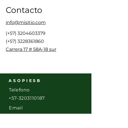
Contacto
info@misitio.com
(+57)
3204603379
(+57)
3228361860
Carrera 17 # 58A-18 sur
ASOPIESB
Telefono
+57-3203110187
Email
asopiesb@gmail.com
Dirección