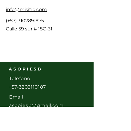
info@misitio.com
(+57)
3107891975
Calle 59 sur # 18C-31
ASOPIESB
Telefono
+57-3203110187
Email
asopiesb@gmail.com
Dirección
Calle 58 Sur # 17- 20