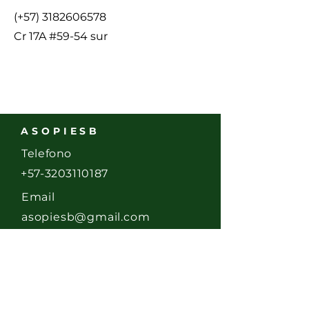
(+57)
3182606578
Cr 17A #59-54 sur
ASOPIESB
Telefono
+57-3203110187
Email
asopiesb@gmail.com
Dirección
Calle 58 Sur # 17- 20
Bogotá D.C.,
Colombia