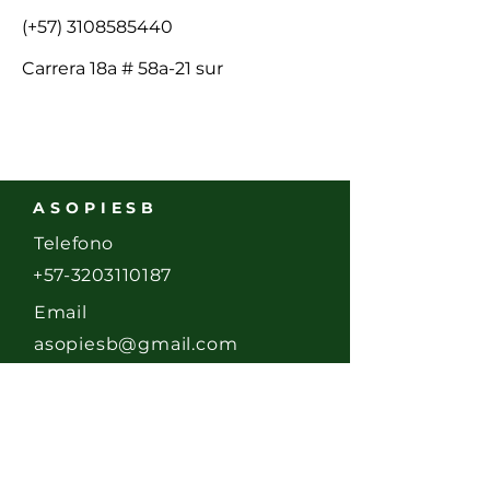
(+57)
3108585440
Carrera 18a # 58a-21 sur
ASOPIESB
Telefono
+57-3203110187
Email
asopiesb@gmail.com
Dirección
Calle 58 Sur # 17- 20
Bogotá D.C.,
Colombia